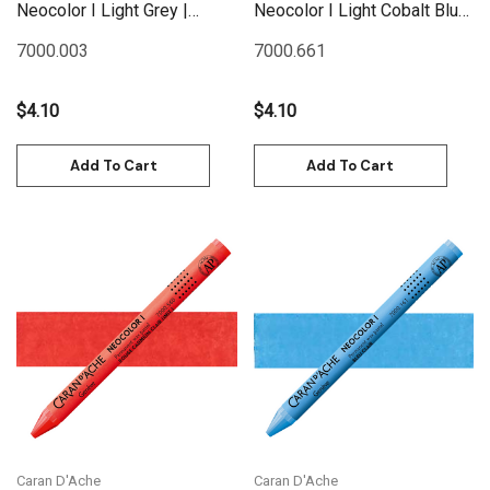
Neocolor I Light Grey |
Neocolor I Light Cobalt Blue
7000.003
(Hue) | 7000.661
7000.003
7000.661
$4.10
$4.10
Add To Cart
Add To Cart
Caran D'Ache
Caran D'Ache