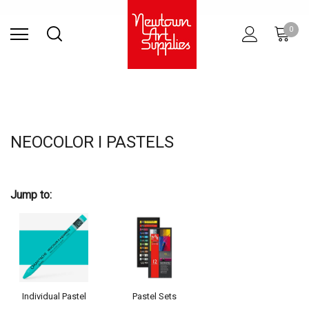
Find Store
Contact Us
Gift
ARCHITECTURAL
RIES
SURFACES
PRINTING
RESIN
STUDIO
S
0
Sets
SUPPLIES
NEOCOLOR I PASTELS
Jump to:
Individual Pastel
Pastel Sets